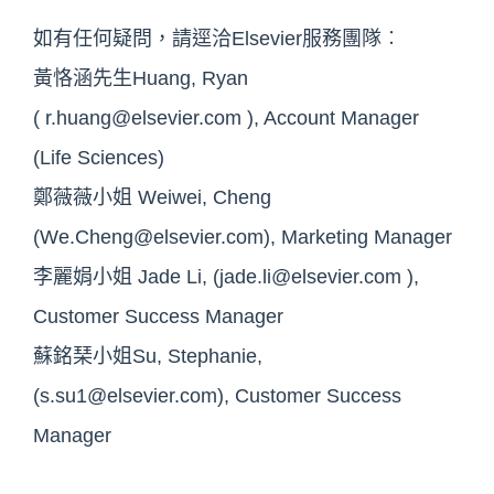
如有任何疑問，請逕洽Elsevier服務團隊︰
黃恪涵先生Huang, Ryan
(
r.huang@elsevier.com
), Account Manager
(Life Sciences)
鄭薇薇小姐 Weiwei, Cheng
(
We.Cheng@elsevier.com
), Marketing Manager
李麗娟小姐 Jade Li, (
jade.li@elsevier.com
),
Customer Success Manager
蘇銘琹小姐Su, Stephanie,
(
s.su1@elsevier.com
), Customer Success
Manager