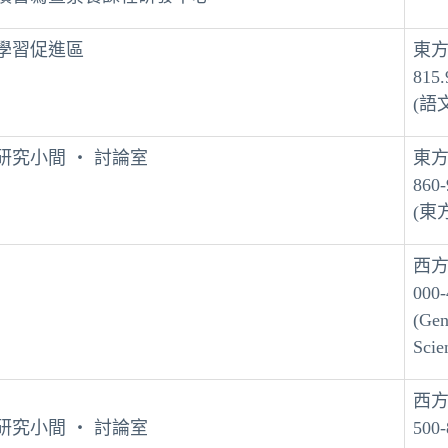
 學習促進區
東
815.
(語
研究小間 ‧ 討論室
東
860-
(東
西
000-
(Gen
Sci
西
研究小間 ‧ 討論室
500-