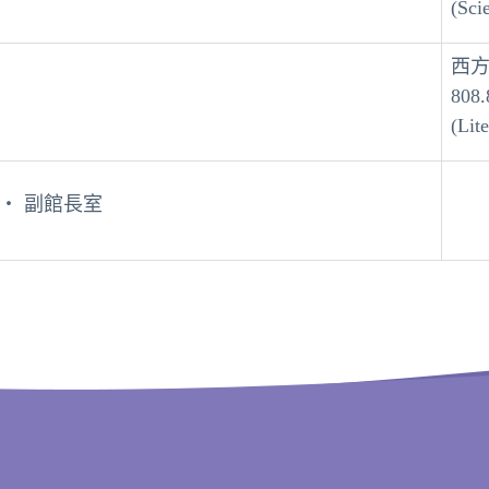
(Sci
西
808.
(Lit
 ‧ 副館長室