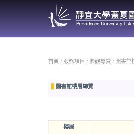
跳
到
主
要
內
容
區
首頁
/
服務項目
/
參觀導覽
/ 圖書
圖書館樓層總覽
樓層