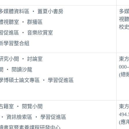
多媒體資料區 ‧ 蓋夏小書房
多
視
團體視聽室
‧
群播區
校
習促進區 ‧ 音樂欣賞室
新學習整合組
研究小間 ‧ 討論室
東
000-
小間
‧
閱讀沙龍
(總
學博碩士論文專區
‧
學習促進區
 古籍室
‧
閱覽小間
東
494.
‧
資訊檢索區
‧
學習促進區
(應
讀書寫暨素養課程研發中心