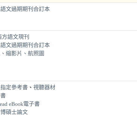
方語文過期期刊合訂本
西方語文現刊
方語文過期期刊合訂本
紙、縮影片、航照圖
授指定參考書
、
視聽器材
考書
ead eBook電子書
宜博碩士論文
圖