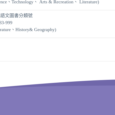
ence、Technology、 Arts & Recreation、 Literature)
方語文圖書分類號
83-999
erature、History& Geography)