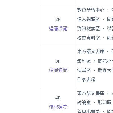
數位學習中心 ‧ 
2F
個人視聽區 ‧ 
樓層導覽
資訊檢索區
‧
學
校史資料室
‧
創
東方語文書庫 ‧ 
3F
影印區 ‧ 閱覽
樓層導覽
漫畫區
‧
靜宜大
作家書房
東方語文書庫 ‧
4F
討論室 ‧ 影印區
樓層導覽
蓋夏小書房
‧
閱