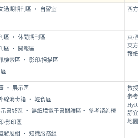
文過期期刊區 ‧ 自習室
西
刊區 ‧ 休閒期刊區
東/
東
刊區 ‧ 閱報區
報
訊檢索區 ‧ 影印/掃描區
刊區
檯 ‧ 展示區
教
參
紫外線消毒箱
‧
輕食區
HyR
示書城區 ‧ 無紙境電子書閱讀區
‧
參考諮詢檯
靜
地
印/影印區
藏發展組 ‧ 知識服務組