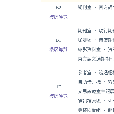
B2
期刊室 ‧ 西方語
樓層導覽
期刊室 ‧ 現行期
B1
咖啡區 ‧ 待裝期
樓層導覽
縮影資料室 ‧ 資
東方語文過期期
參考室 ‧ 流通櫃
自助借書機 ‧ 
1F
文思診療室主題展
樓層導覽
資訊檢索區 ‧ 列
典藏閱覽組 ‧ 館