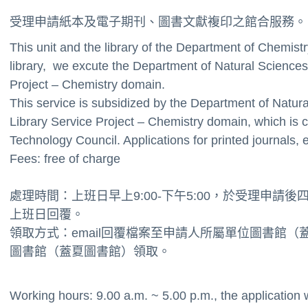
受理申請紙本及電子期刊、圖書文獻複印之館合服務。
This unit and the library of the Department of Chemistr
library, we excute the Department of Natural Science
Project – Chemistry domain.
This service is subsidized by the Department of Natu
Library Service Project – Chemistry domain, which is
Technology Council. Applications for printed journals, 
Fees: free of charge
處理時間：上班日早上9:00-下午5:00，於受理申請
上班日回覆。
領取方式：email回覆檔案至申請人所屬單位圖書館（
圖書館
（蓋夏圖書館）
領取。
Working hours: 9.00 a.m. ~ 5.00 p.m., the application wil