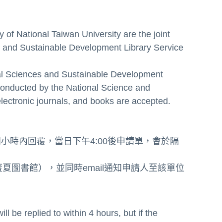
y of National Taiwan University are the joint
s and Sustainable Development Library Service
ral Sciences and Sustainable Development
 conducted by the National Science and
electronic journals, and books are accepted.
後四小時內回覆，當日下午4:00後申請單，會於隔
蓋夏圖書館），並同時email通知申請人至該單位
l be replied to within 4 hours, but if the