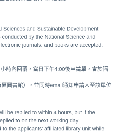
ral Sciences and Sustainable Development
s conducted by the National Science and
electronic journals, and books are accepted.
後四小時內回覆，當日下午4:00後申請單，會於隔
蓋夏圖書館）
，並同時email通知申請人至該單位
l be replied to within 4 hours, but if the
 replied to on the next working day.
o the applicants’ affiliated library unit while