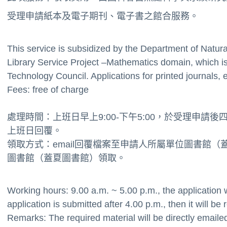
受理申請紙本及電子期刊、電子書之館合服務。
This service is subsidized by the Department of Natu
Library Service Project –Mathematics domain, which i
Technology Council. Applications for printed journals, 
Fees: free of charge
處理時間：上班日早上9:00-下午5:00，於受理申請
上班日回覆。
領取方式：email回覆檔案至申請人所屬單位圖書館
（
圖書館
（蓋夏圖書館）
領取。
Working hours: 9.00 a.m. ~ 5.00 p.m., the application wil
application is submitted after 4.00 p.m., then it will be
Remarks: The required material will be directly emailed t