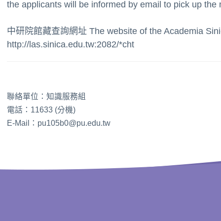
the applicants will be informed by email to pick up the ma
中研院館藏查詢網址 The website of the Academia Sinica 
http://las.sinica.edu.tw:2082/*cht
聯絡單位：知識服務組
電話：11633 (分機)
E-Mail：pu105b0@pu.edu.tw